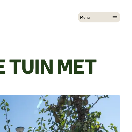
Menu
Diensten
Projecten
Over ons
E
TUIN
MET
Contact
Vacatures
Zakelijk
Start een aanvraag