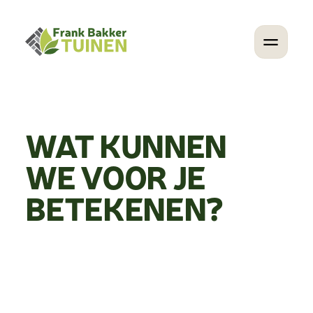
Diensten
Projecten
WAT
KUNNEN
Over ons
Contact
WE
VOOR
JE
Vacatures
Zakelijk
BETEKENEN?
Start een aanvraag